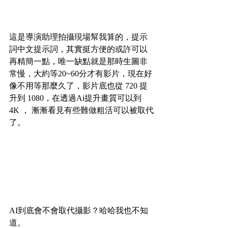
這是導演助理拍攝現場幫我算的，提示
詞中文提示詞，其實挺方便的或許可以
再精簡一點，唯一缺點就是那時生圖非
常慢，大約等20~60分才有影片，現在好
像不用等那麼久了，影片底也從 720 提
升到 1080，在透過Ai提升畫質可以到 
4K ， 漸漸看見有些難做粗活可以被取代
了。
AI到底會不會取代攝影？哈哈我也不知
道。