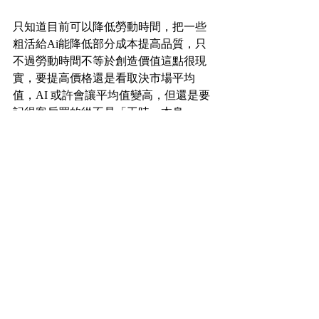
只知道目前可以降低勞動時間，把一些
粗活給Ai能降低部分成本提高品質，只
不過勞動時間不等於創造價值這點很現
實，要提高價格還是看取決市場平均
值，
AI 或許會讓平均值變高
，但還是要
記得
客戶買的從不是「工時」本身。
Seedance 2.0
Ai算圖
Arnim Kao 小高的導演經驗分享
最新文章
查看全部