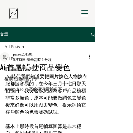
文章
All Posts
passer201501
All Posts
5月15日
讀畢需時 1 分鐘
Ai 首尾幀 使商品變色
影片後製小技巧
Ａi時代我們知道要把圖片換色人物換衣
後期電腦經驗分享
服都挺容易的，在今年三月十七日那天
Arnim Kao 小高的導演經驗分享
拍攝日，我突發起想因為客戶商品櫥櫃
非常多顏色，原本可能要做調色去變色
後來好像可以用Ai去變色，提示詞給它
客戶顏色的色票號碼試試。
基本上那時候首尾幀算圖算是非常穩