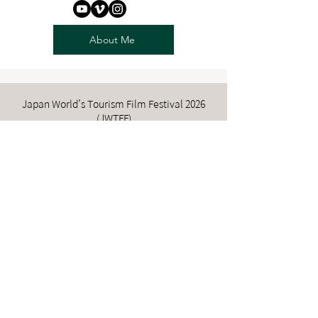
About Me
Japan World’s Tourism Film Festival 2026
(JWTFF)
“Coming Home to You – Matsu Island Life”
Produced by Lienchiang County
Government
Created by Huang Hsiao-Mei
Grand Prix
Japan World’s Tourism Film Festival 2025
(JWTFF)